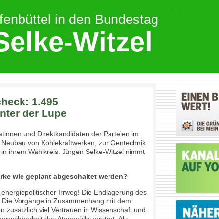
lfenbüttel in den Bundestag
Selke-Witzel
heck: 1.495
nter der Lupe
atinnen und Direktkandidaten der Parteien im
Neubau von Kohlekraftwerken, zur Gentechnik
in ihrem Wahlkreis. Jürgen Selke-Witzel nimmt
erke wie geplant abgeschaltet werden?
energiepolitischer Irrweg! Die Endlagerung des
ärt. Die Vorgänge in Zusammenhang mit dem
 zusätzlich viel Vertrauen in Wissenschaft und
errschbarkeit des Atommülls zerstört. Als