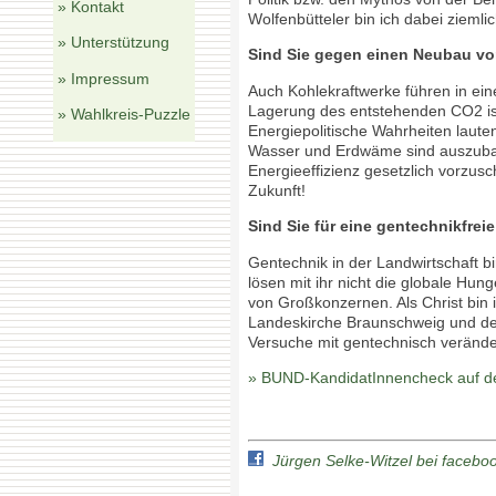
» Kontakt
Wolfenbütteler bin ich dabei ziemli
» Unterstützung
Sind Sie gegen einen Neubau vo
» Impressum
Auch Kohlekraftwerke führen in ein
Lagerung des entstehenden CO2 ist
» Wahlkreis-Puzzle
Energiepolitische Wahrheiten laut
Wasser und Erdwäme sind auszuba
Energieeffizienz gesetzlich vorzusc
Zukunft!
Sind Sie für eine gentechnikfrei
Gentechnik in der Landwirtschaft bi
lösen mit ihr nicht die globale Hu
von Großkonzernen. Als Christ bin i
Landeskirche Braunschweig und der
Versuche mit gentechnisch verände
» BUND-KandidatInnencheck auf 
Jürgen Selke-Witzel bei facebo