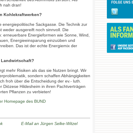
ch nah dran!
n Kohlekraftwerken?
e energiepolitische Sackgasse. Die Technik zur
 weder ausgereift noch sinnvoll. Die
en: erneuerbare Energieformen wie Sonne, Wind,
uen, Energieeinsparung einzuüben und
hreiben. Das ist der echte Energiemix der
e Landwirtschaft?
rgt mehr Risiken als das sie Nutzen bringt. Wir
ngerproblematik, sondern schaffen Abhängigkeiten
ch froh über die Entscheidung der ev.- luth.
 Diözese Hildesheim in ihren Pachtverträgen
rten Pflanzen zu verbieten!
der Homepage des BUND
ok
E-Mail an Jürgen Selke-Witzel