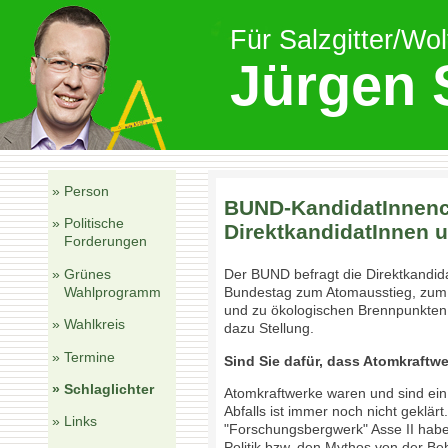
Für Salzgitter/Wo
Jürgen 
» Person
BUND-KandidatInnenc
» Politische
DirektkandidatInnen u
Forderungen
» Grünes
Der BUND befragt die Direktkandid
Wahlprogramm
Bundestag zum Atomausstieg, zum 
und zu ökologischen Brennpunkten 
» Wahlkreis
dazu Stellung.
» Termine
Sind Sie dafür, dass Atomkraftw
» Schlaglichter
Atomkraftwerke waren und sind ein 
Abfalls ist immer noch nicht gekl
» Links
"Forschungsbergwerk" Asse II haben
Politik bzw. den Mythos von der Beh